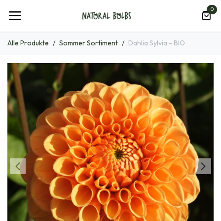
Zum Inhalt springen
0
Alle Produkte
Sommer Sortiment
Dahlia Sylvia - BIO