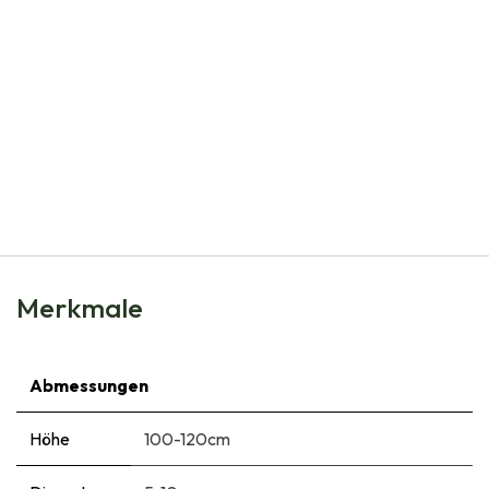
Natural Bulbs
Dahlia Golden Torch - BIO
€
5,95
Merkmale
Abmessungen
Höhe
100-120cm