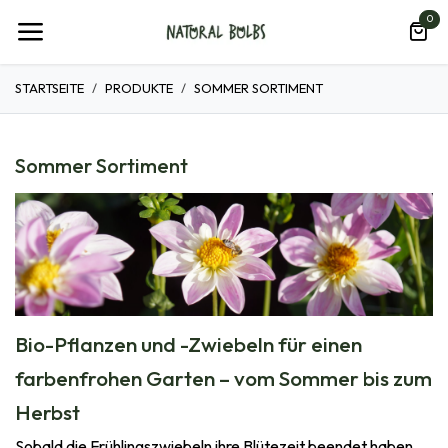
Zum Inhalt springen
0
STARTSEITE
PRODUKTE
SOMMER SORTIMENT
Sommer Sortiment
Bio-Pflanzen und -Zwiebeln für einen
farbenfrohen Garten – vom Sommer bis zum
Herbst
Sobald die Frühlingszwiebeln ihre Blütezeit beendet haben,