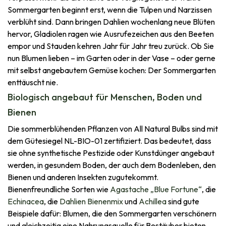
Sommergarten beginnt erst, wenn die Tulpen und Narzissen
verblüht sind. Dann bringen Dahlien wochenlang neue Blüten
hervor, Gladiolen ragen wie Ausrufezeichen aus den Beeten
empor und Stauden kehren Jahr für Jahr treu zurück. Ob Sie
nun Blumen lieben – im Garten oder in der Vase – oder gerne
mit selbst angebautem Gemüse kochen: Der Sommergarten
enttäuscht nie.
Biologisch angebaut für Menschen, Boden und
Bienen
Die sommerblühenden Pflanzen von All Natural Bulbs sind mit
dem Gütesiegel NL-BIO-01 zertifiziert. Das bedeutet, dass
sie ohne synthetische Pestizide oder Kunstdünger angebaut
werden, in gesundem Boden, der auch dem Bodenleben, den
Bienen und anderen Insekten zugutekommt.
Bienenfreundliche Sorten wie​
Agastache „Blue Fortune“
, die
Echinacea
, die
Dahlien Bienenmix
und
Achillea
sind gute
Beispiele dafür: Blumen, die den Sommergarten verschönern
und gleichzeitig eine Nahrungsquelle für Bestäuber bieten,