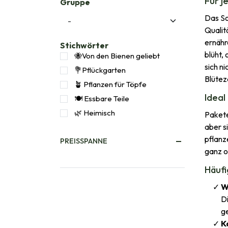
Für j
Gruppe
Das So
Qualit
ernähr
Stichwörter
blüht,
🐝Von den Bienen geliebt
sich n
💐Pflückgarten
Blütez
🪴 Pflanzen für Töpfe
Ideal
🍽️ Essbare Teile
🌿 Heimisch
Pakete
aber s
pflanz
PREISSPANNE
ganz o
Häufi
W
D
ge
K