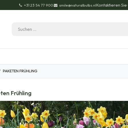
Kontaktieren Sie
+31 23 54 77 900
smile@naturalbulbs.nl
Bio-Zertifizierung
Kontakt
Garten Tipps
Bl
PAKETEN FRÜHLING
ten Frühling