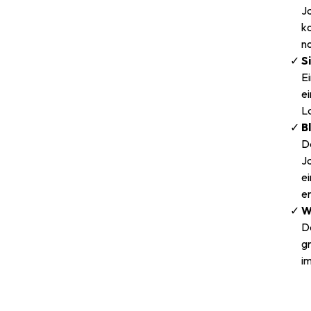
Ja
k
n
S
E
ei
L
B
D
J
e
e
W
Da
g
i