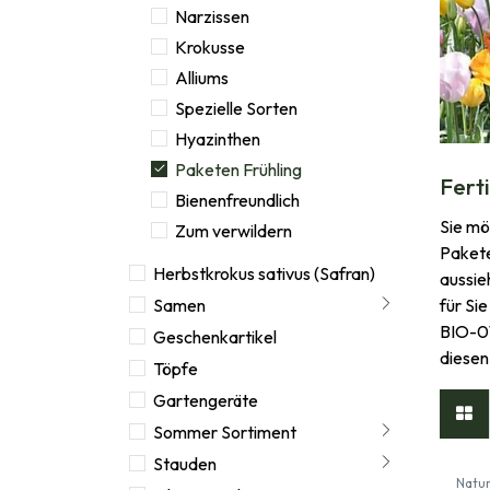
Narzissen
Krokusse
Alliums
Spezielle Sorten
Hyazinthen
Paketen Frühling
Fert
Bienenfreundlich
Sie mö
Zum verwildern
Pakete
Herbstkrokus sativus (Safran)
aussie
für Si
Samen
BIO-01
Geschenkartikel
diesen
Töpfe
Gartengeräte
Sommer Sortiment
Stauden
Natur