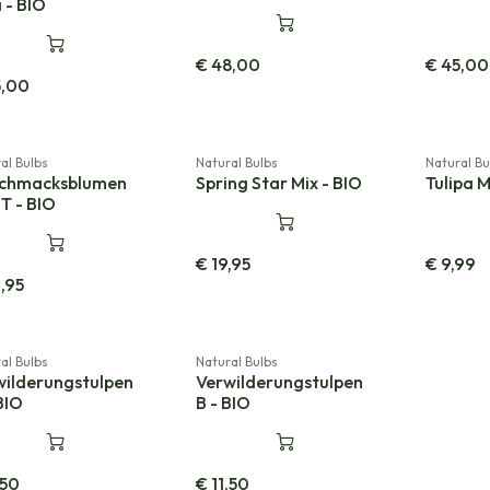
 - BIO
€
48,00
€
45,00
5,00
al Bulbs
Natural Bulbs
Natural Bu
chmacksblumen
Spring Star Mix - BIO
Tulipa M
T - BIO
€
19,95
€
9,99
,95
al Bulbs
Natural Bulbs
wilderungstulpen
Verwilderungstulpen
BIO
B - BIO
,50
€
11,50