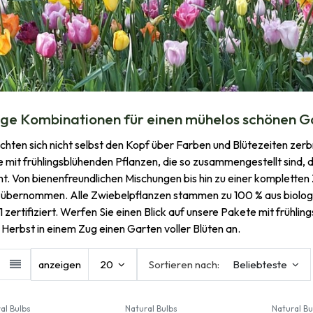
ige Kombinationen für einen mühelos schönen G
chten sich nicht selbst den Kopf über Farben und Blütezeiten zerbr
 mit frühlingsblühenden Pflanzen, die so zusammengestellt sind, d
ht. Von bienenfreundlichen Mischungen bis hin zu einer komplette
e übernommen. Alle Zwiebelpflanzen stammen zu 100 % aus biolo
 zertifiziert. Werfen Sie einen Blick auf unsere Pakete mit frühl
 Herbst in einem Zug einen Garten voller Blüten an.
anzeigen
20
Sortieren nach:
Beliebteste
al Bulbs
Natural Bulbs
Natural Bu