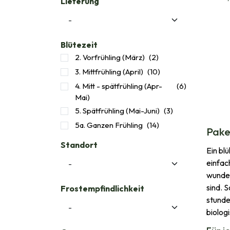
Lieferung
Blütezeit
2. Vorfrühling (März)
(2)
3. Mittfrühling (April)
(10)
4. Mitt - spätfrühling (Apr-
(6)
Mai)
5. Spätfrühling (Mai-Juni)
(3)
5a. Ganzen Frühling
(14)
Paket
Standort
Ein bl
einfac
wunder
sind. 
Frostempfindlichkeit
stunde
biolog