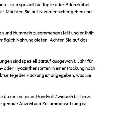
en – sind speziell für Töpfe oder Pflanzkübel
fert. Möchten Sie auf Nummer sicher gehen und
enen und Hummeln zusammengestellt und enthält
 möglich Nahrung bieten. Achten Sie auf das
ngen sind speziell darauf ausgewählt, Jahr für
- oder Hyazinthensorten in einer Packung nach
ktseite jeder Packung ist angegeben, was Sie
kboxen mit einer Handvoll Zwiebeln bis hin zu
Die genaue Anzahl und Zusammensetzung ist