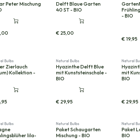
ar Peter Mischung
Delft Blaue Garten
Garten
O
40 ST - BIO
Frühlin
- BIO
5,00
€
25,00
€
19,95
al Bulbs
Natural Bulbs
Natural Bu
er Zierlauch
Hyazinthe Delft Blue
Hyazint
ium) Kollektion -
mit Kunststeinschale -
mit Kun
BIO
BIO
,95
€
29,95
€
29,95
al Bulbs
Natural Bulbs
Natural Bu
agne
Paket Schaugarten
Paket L
lingsblüher lila-
Mischung - BIO
BIO