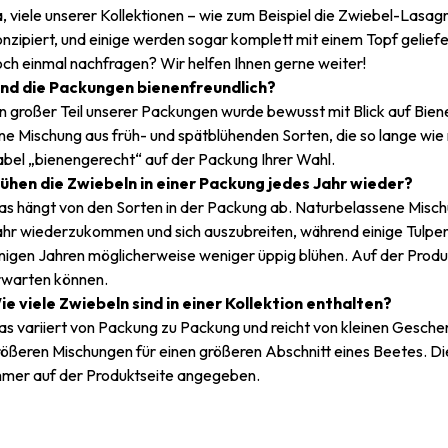
, viele unserer Kollektionen – wie zum Beispiel die Zwiebel-Lasagn
onzipiert, und einige werden sogar komplett mit einem Topf gelie
och einmal nachfragen? Wir helfen Ihnen gerne weiter!
ind die Packungen bienenfreundlich?
in großer Teil unserer Packungen wurde bewusst mit Blick auf Bi
ne Mischung aus früh- und spätblühenden Sorten, die so lange wie
abel „bienengerecht“ auf der Packung Ihrer Wahl.
lühen die Zwiebeln in einer Packung jedes Jahr wieder?
as hängt von den Sorten in der Packung ab. Naturbelassene Mischu
ahr wiederzukommen und sich auszubreiten, während einige Tulpen
inigen Jahren möglicherweise weniger üppig blühen. Auf der Produ
rwarten können.
ie viele Zwiebeln sind in einer Kollektion enthalten?
s variiert von Packung zu Packung und reicht von kleinen Geschen
rößeren Mischungen für einen größeren Abschnitt eines Beetes. 
mmer auf der Produktseite angegeben.