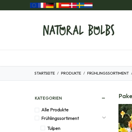
Zum Inhalt springen
Home
Unsere Produkte
Geschenkartikel
STARTSEITE
PRODUKTE
FRÜHLINGSSORTIMENT
Pake
KATEGORIEN
Alle Produkte
Frühlingssortiment
Tulpen