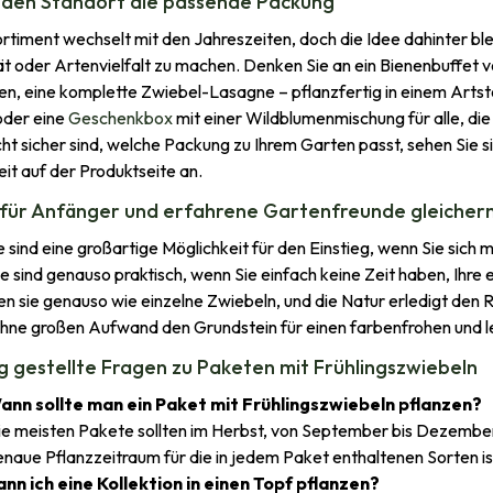
eden Standort die passende Packung
rtiment wechselt mit den Jahreszeiten, doch die Idee dahinter ble
ät oder Artenvielfalt zu machen. Denken Sie an ein Bienenbuffet 
en, eine komplette Zwiebel-Lasagne – pflanzfertig in einem Arts
 oder eine
Geschenkbox
mit einer Wildblumenmischung für alle, d
icht sicher sind, welche Packung zu Ihrem Garten passt, sehen Sie 
eit auf der Produktseite an.
 für Anfänger und erfahrene Gartenfreunde gleiche
 sind eine großartige Möglichkeit für den Einstieg, wenn Sie sich
ie sind genauso praktisch, wenn Sie einfach keine Zeit haben, Ih
en sie genauso wie einzelne Zwiebeln, und die Natur erledigt den R
hne großen Aufwand den Grundstein für einen farbenfrohen und le
g gestellte Fragen zu Paketen mit Frühlingszwiebeln
ann sollte man ein Paket mit Frühlingszwiebeln pflanzen?
ie meisten Pakete sollten im Herbst, von September bis Dezember
naue Pflanzzeitraum für die in jedem Paket enthaltenen Sorten is
ann ich eine Kollektion in einen Topf pflanzen?