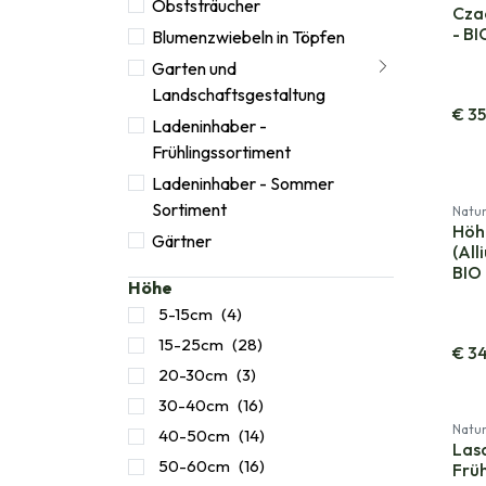
Obststräucher
Cza
- BI
Blumenzwiebeln in Töpfen
Garten und
Landschaftsgestaltung
€
3
Ladeninhaber -
Frühlingssortiment
Ladeninhaber - Sommer
Sortiment
Natur
Höh
Gärtner
(All
BIO
Höhe
5-15cm
(4)
15-25cm
(28)
€
34
20-30cm
(3)
30-40cm
(16)
Natur
40-50cm
(14)
Las
50-60cm
(16)
Früh