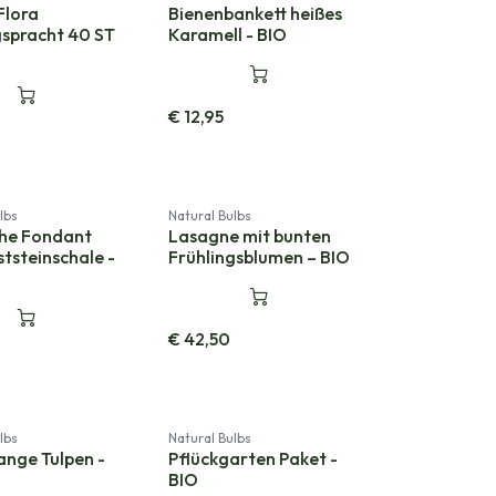
Flora
Bienenbankett heißes
gspracht 40 ST
Karamell - BIO
€
12,95
lbs
Natural Bulbs
he Fondant
Lasagne mit bunten
ststeinschale -
Frühlingsblumen – BIO
€
42,50
lbs
Natural Bulbs
ange Tulpen -
Pflückgarten Paket -
BIO