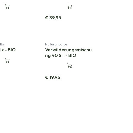
€
39,95
lbs
Natural Bulbs
ix - BIO
Verwilderungsmischu
ng 40 ST - BIO
€
19,95