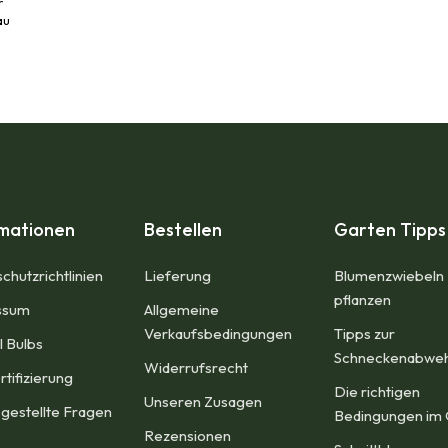
r
au
rmationen
Bestellen
Garten Tipps
chutzrichtlinien
Lieferung
Blumenzwiebeln
pflanzen
sum​
Allgemeine
Verkaufsbedingungen​
Tipps zur
l Bulbs
Schneckenabwe
Widerrufsrecht
rtifizierung
Die richtigen
Unseren Zusagen
 gestellte Fragen
Bedingungen im 
Rezensionen​