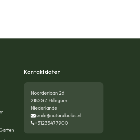
Kontaktdaten
Noorderlaan 26
2182GZ Hillegom
Niederlande
hr
smile@naturalbulbs.nl
+31235477900
Garten