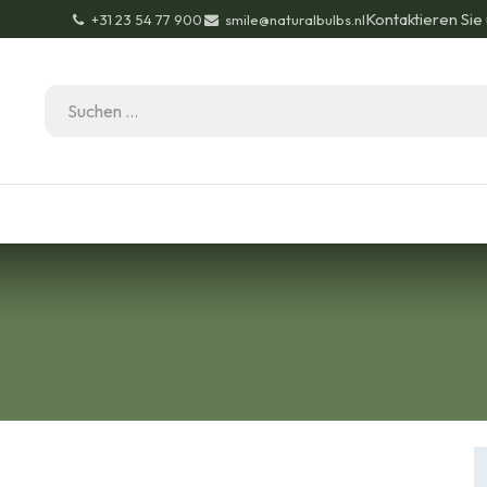
Kontaktieren Sie
+31 23 54 77 900
smile@naturalbulbs.nl
Bio-Zertifizierung
Kontakt
Garten Tipps
Bl