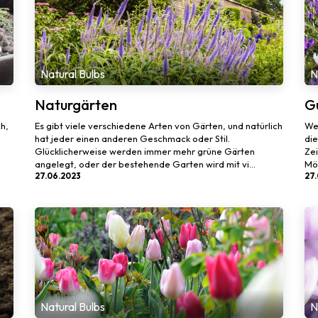
Natural Bulbs
N
Naturgärten
G
h,
Es gibt viele verschiedene Arten von Gärten, und natürlich
We
hat jeder einen anderen Geschmack oder Stil.
die
Glücklicherweise werden immer mehr grüne Gärten
Zei
angelegt, oder der bestehende Garten wird mit vi...
Mög
27.06.2023
27
Natural Bulbs
N