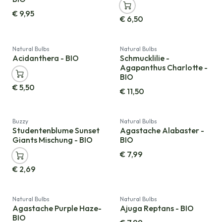
€
9,95
€
6,50
Natural Bulbs
Natural Bulbs
Acidanthera - BIO
Schmucklilie -
Agapanthus Charlotte -
BIO
€
5,50
€
11,50
Neu!
Buzzy
Natural Bulbs
Studentenblume Sunset
Agastache Alabaster -
Giants Mischung - BIO
BIO
€
7,99
€
2,69
Natural Bulbs
Natural Bulbs
Agastache Purple Haze-
Ajuga Reptans - BIO
BIO