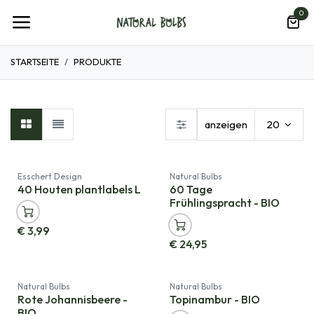
Zum Inhalt springen
0
STARTSEITE
PRODUKTE
anzeigen
20
Neu!
Esschert Design
Natural Bulbs
40 Houten plantlabels L
60 Tage
Frühlingspracht - BIO
€
3,99
€
24,95
Natural Bulbs
Natural Bulbs
Rote Johannisbeere -
Topinambur - BIO
BIO