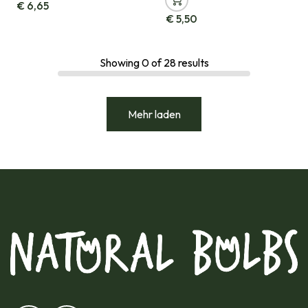
€
6,65
€
5,50
Showing
0
of
28
results
Mehr laden