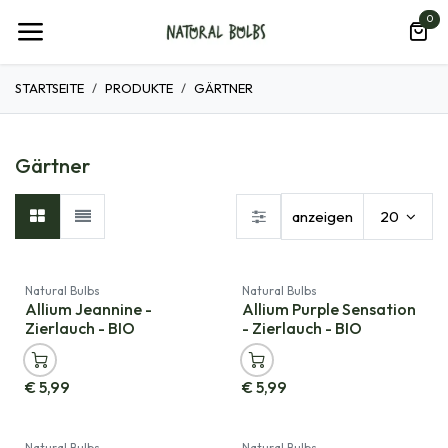
Zum Inhalt springen
0
STARTSEITE
PRODUKTE
GÄRTNER
Gärtner
anzeigen
20
Natural Bulbs
Natural Bulbs
Allium Jeannine -
Allium Purple Sensation
Zierlauch - BIO
- Zierlauch - BIO
€
5,99
€
5,99
Natural Bulbs
Natural Bulbs