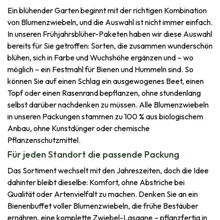
Ein blühender Garten beginnt mit der richtigen Kombination
von Blumenzwiebeln, und die Auswahl ist nicht immer einfach.
In unseren Frühjahrsblüher-Paketen haben wir diese Auswahl
bereits für Sie getroffen: Sorten, die zusammen wunderschön
blühen, sich in Farbe und Wuchshöhe ergänzen und – wo
möglich – ein Festmahl für Bienen und Hummeln sind. So
können Sie auf einen Schlag ein ausgewogenes Beet, einen
Topf oder einen Rasenrand bepflanzen, ohne stundenlang
selbst darüber nachdenken zu müssen. Alle Blumenzwiebeln
in unseren Packungen stammen zu 100 % aus biologischem
Anbau, ohne Kunstdünger oder chemische
Pflanzenschutzmittel.
Für jeden Standort die passende Packung
Das Sortiment wechselt mit den Jahreszeiten, doch die Idee
dahinter bleibt dieselbe: Komfort, ohne Abstriche bei
Qualität oder Artenvielfalt zu machen. Denken Sie an ein
Bienenbuffet voller Blumenzwiebeln, die frühe Bestäuber
ernähren, eine komplette Zwiebel-Lasagne – pflanzfertig in