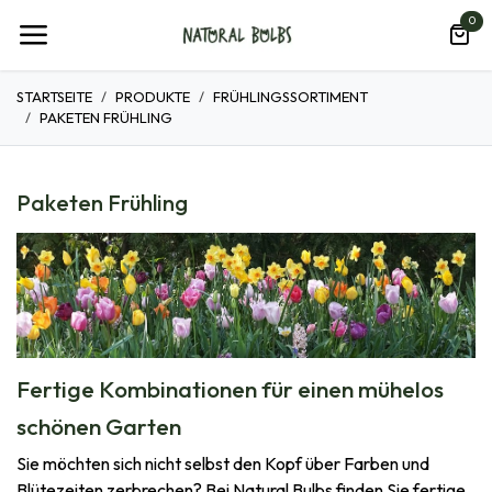
Zum Inhalt springen
0
STARTSEITE
PRODUKTE
FRÜHLINGSSORTIMENT
PAKETEN FRÜHLING
Paketen Frühling
Fertige Kombinationen für einen mühelos
schönen Garten
Sie möchten sich nicht selbst den Kopf über Farben und
Blütezeiten zerbrechen? Bei Natural Bulbs finden Sie fertige