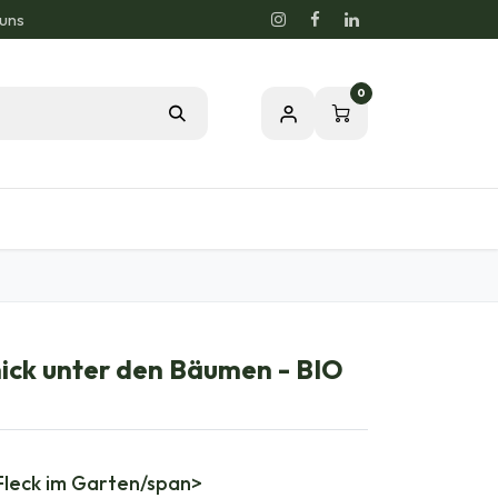
 uns
0
og
Leidenschaft für eine gesunde Natur
nick unter den Bäumen - BIO
Fleck im Garten/span>