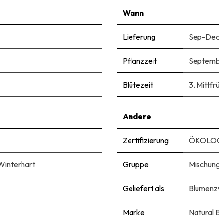
Wann
Lieferung
Sep-De
Pflanzzeit
Septemb
Blütezeit
3. Mittfrü
Andere
Zertifizierung
ÖKOLOG
Winterhart
Gruppe
Mischun
Geliefert als
Blumenzw
Marke
Natural 