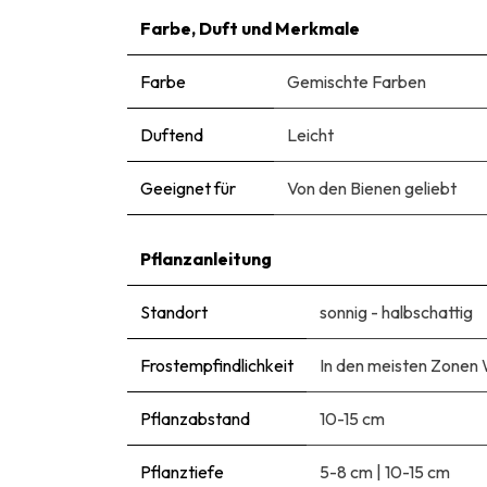
Farbe, Duft und Merkmale
Farbe
Gemischte Farben
Duftend
Leicht
Geeignet für
Von den Bienen geliebt
Pflanzanleitung
Standort
sonnig - halbschattig
Frostempfindlichkeit
In den meisten Zonen 
Pflanzabstand
10-15 cm
Pflanztiefe
5-8 cm
|
10-15 cm