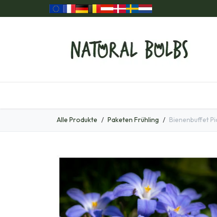
Zum Inhalt springen
Home
Unsere Produkte
Geschenkartikel
Alle Produkte
Paketen Frühling
Bienenbuffet Pi