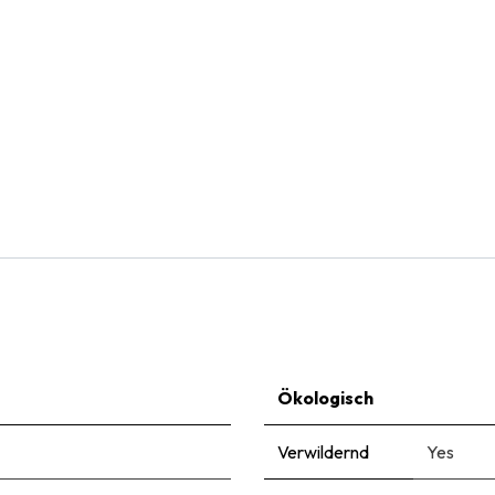
Natural Bulbs
Bienenbuffet am Teich - BIO
€
29,95
Ökologisch
Verwildernd
Yes