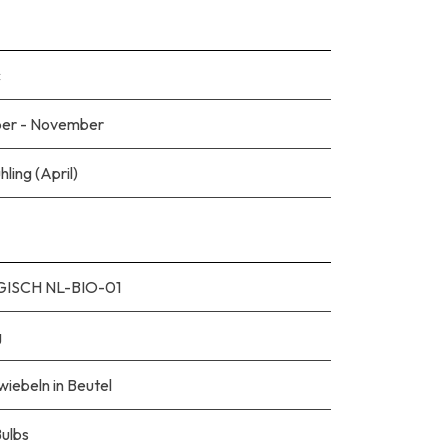
c
er - November
hling (April)
ISCH NL-BIO-01
g
iebeln in Beutel
Bulbs