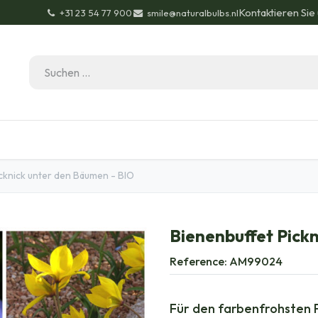
Kontaktieren Sie
+31 23 54 77 900
smile@naturalbulbs.nl
Bio-Zertifizierung
Kontakt
Garten Tipps
Bl
cknick unter den Bäumen - BIO
Bienenbuffet Pick
Reference:
AM99024
Für den farbenfrohsten 