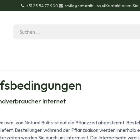
Kontaktieren Sie
+31 23 54 77 900
smile@naturalbulbs.nl
Bio-Zertifizierung
Kontakt
Garten Tipps
Bl
ufsbedingungen
ndverbraucher Internet
 uvm. von Natural Bulbs ist auf die Pflanzzeit abgestimmt. Beste
geliefert. Bestellungen während der Pflanzsaison werden innerhal
erzeiten werden Sie durch uns informiert. Die Internetseite wird sor