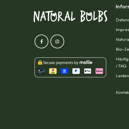
Info
Datens
Impres
Natura
Bio-Ze
Häufig
/ FAQ
Leiden
Kontak