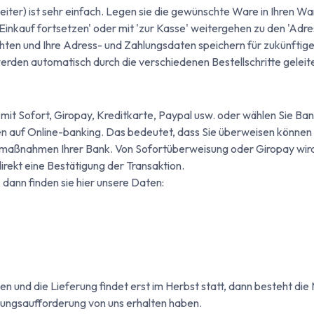
so weiter) ist sehr einfach. Legen sie die gewünschte Ware in Ihren
 'Einkauf fortsetzen' oder mit 'zur Kasse' weitergehen zu den 'Ad
chten und Ihre Adress- und Zahlungsdaten speichern für zukünftige
erden automatisch durch die verschiedenen Bestellschritte geleite
n mit Sofort, Giropay, Kreditkarte, Paypal usw. oder wählen Sie 
 auf Online-banking. Das bedeutet, dass Sie überweisen können i
maßnahmen Ihrer Bank. Von Sofortüberweisung oder Giropay wird 
irekt eine Bestätigung der Transaktion.
dann finden sie hier unsere Daten:
en und die Lieferung findet erst im Herbst statt, dann besteht die
lungsaufforderung von uns erhalten haben.