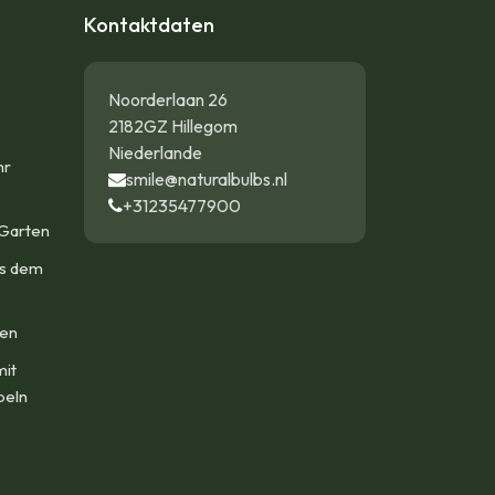
Kontaktdaten
Noorderlaan 26
2182GZ Hillegom
Niederlande
hr
smile@naturalbulbs.nl
+31235477900
Garten
us dem
len
mit
beln