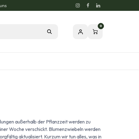
 uns
0
og
Leidenschaft für eine gesunde Natur
llungen außerhalb der Pflanzzeit werden zu
b einer Woche verschickt. Blumenzwiebeln werden
gfältig aktualisiert. Kurzum wir tun alles, was in