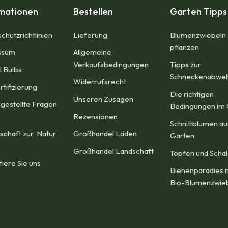
rmationen
Bestellen
Garten Tipps
chutzrichtlinien
Lieferung
Blumenzwiebeln
pflanzen
sum​
Allgemeine
Verkaufsbedingungen​
Tipps zur
l Bulbs
Schneckenabwe
Widerrufsrecht
rtifizierung
Die richtigen
Unseren Zusagen
 gestellte Fragen
Bedingungen im 
Rezensionen​
Schnittblumen a
schaft zur Natur
Großhandel Läden
Garten
Großhandel Landschaft
Töpfen und Scha
tiere Sie uns
Bienenparadies 
Bio-Blumenzwie