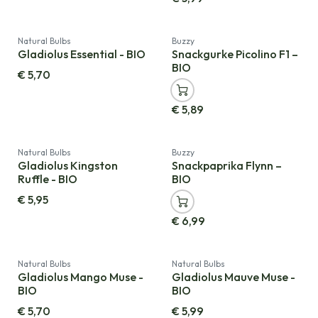
Neu!
Natural Bulbs
Buzzy
Gladiolus Essential - BIO
Snackgurke Picolino F1 –
BIO
€
5,70
€
5,89
Neu!
Natural Bulbs
Buzzy
Gladiolus Kingston
Snackpaprika Flynn –
Ruffle - BIO
BIO
€
5,95
€
6,99
Natural Bulbs
Natural Bulbs
Gladiolus Mango Muse -
Gladiolus Mauve Muse -
BIO
BIO
€
5,70
€
5,99