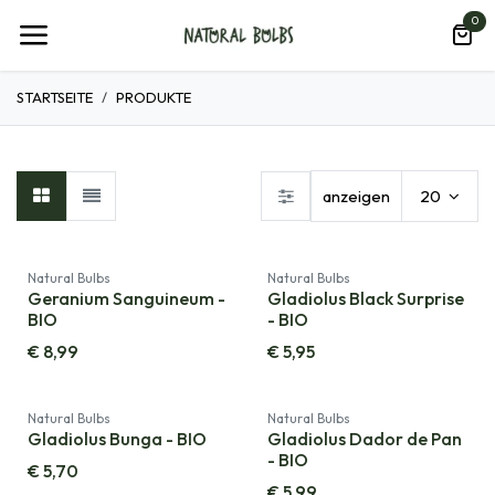
Zum Inhalt springen
0
STARTSEITE
PRODUKTE
anzeigen
20
Natural Bulbs
Natural Bulbs
Geranium Sanguineum -
Gladiolus Black Surprise
BIO
- BIO
€
8,99
€
5,95
Natural Bulbs
Natural Bulbs
Gladiolus Bunga - BIO
Gladiolus Dador de Pan
- BIO
€
5,70
€
5,99