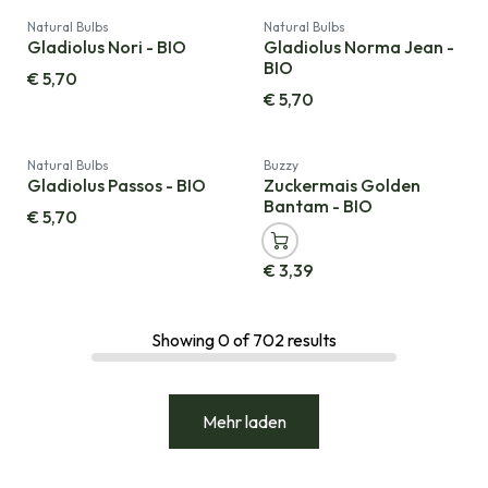
Natural Bulbs
Natural Bulbs
Gladiolus Nori - BIO
Gladiolus Norma Jean -
BIO
€
5,70
€
5,70
Natural Bulbs
Buzzy
Gladiolus Passos - BIO
Zuckermais Golden
Bantam - BIO
€
5,70
€
3,39
Showing
0
of
702
results
Mehr laden