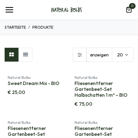
Zum Inhalt springen
0
STARTSEITE
PRODUKTE
anzeigen
20
Natural Bulbs
Natural Bulbs
Sweet Dream Mix - BIO
Fliesenentferner
Gartenbeet-Set
€
25,00
Halbschatten 1 m² – BIO
€
75,00
Natural Bulbs
Natural Bulbs
Fliesenentferner
Fliesenentferner
Gartenbeet-Set
Gartenbeet-Set