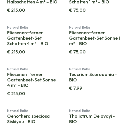
Halbschatten 4 m² – BIO
Schatten 1 m² – BIO
€
215,00
€
75,00
Natural Bulbs
Natural Bulbs
Fliesenentferner
Fliesenentferner
Gartenbeet-Set
Gartenbeet-Set Sonne 1
Schatten 4 m² – BIO
m² – BIO
€
215,00
€
75,00
Natural Bulbs
Natural Bulbs
Fliesenentferner
Teucrium Scorodonia -
Gartenbeet-Set Sonne
BIO
4 m² – BIO
€
7,99
€
215,00
Natural Bulbs
Natural Bulbs
Oenothera speciosa
Thalictrum Delavayi -
Siskiyou - BIO
BIO