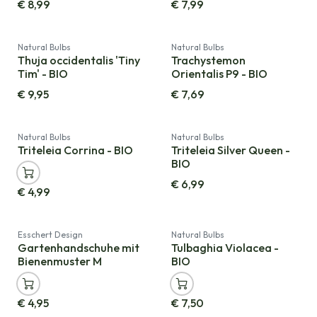
€
8,99
€
7,99
Natural Bulbs
Natural Bulbs
Thuja occidentalis 'Tiny
Trachystemon
Tim' - BIO
Orientalis P9 - BIO
€
9,95
€
7,69
Natural Bulbs
Natural Bulbs
Triteleia Corrina - BIO
Triteleia Silver Queen -
BIO
€
6,99
€
4,99
Esschert Design
Natural Bulbs
Gartenhandschuhe mit
Tulbaghia Violacea -
Bienenmuster M
BIO
€
4,95
€
7,50