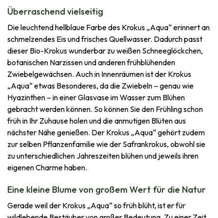
Überraschend vielseitig
Die leuchtend hellblaue Farbe des Krokus „Aqua“ erinnert an
schmelzendes Eis und frisches Quellwasser. Dadurch passt
dieser Bio-Krokus wunderbar zu weißen Schneeglöckchen,
botanischen Narzissen und anderen frühblühenden
Zwiebelgewächsen. Auch in Innenräumen ist der Krokus
„Aqua“ etwas Besonderes, da die Zwiebeln – genau wie
Hyazinthen – in einer Glasvase im Wasser zum Blühen
gebracht werden können. So können Sie den Frühling schon
früh in Ihr Zuhause holen und die anmutigen Blüten aus
nächster Nähe genießen. Der Krokus „Aqua“ gehört zudem
zur selben Pflanzenfamilie wie der Safrankrokus, obwohl sie
zu unterschiedlichen Jahreszeiten blühen und jeweils ihren
eigenen Charme haben.
Eine kleine Blume von großem Wert für die Natur
Gerade weil der Krokus „Aqua“ so früh blüht, ist er für
wildlebende Bestäuber von großer Bedeutung. Zu einer Zeit,