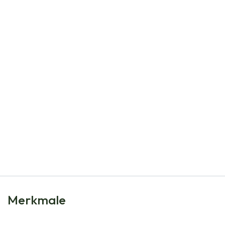
Natural Bulbs
Echter Thymian - BIO
€
5,99
Merkmale