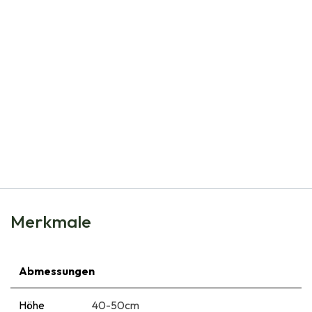
Natural Bulbs
Calamintha Nep Marvelette Blue - BIO
€
8,50
Merkmale
Abmessungen
Höhe
40-50cm