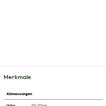
Natural Bulbs
Geranium Johnsons Blue - BIO
€
9,50
Merkmale
Abmessungen
Höhe
60-70cm