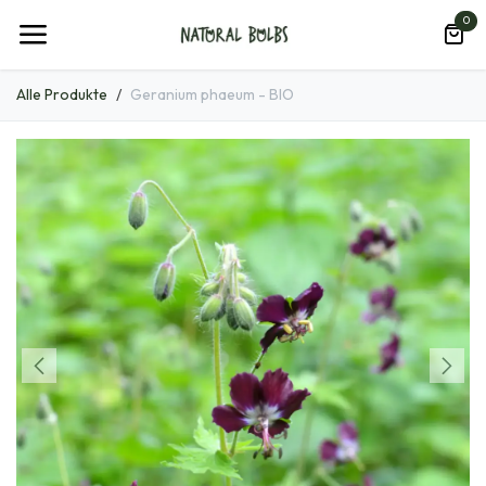
Zum Inhalt springen
0
Alle Produkte
Geranium phaeum - BIO