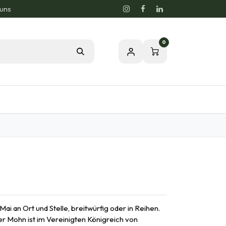
 uns
0
og
Leidenschaft für eine gesunde Natur
ai an Ort und Stelle, breitwürfig oder in Reihen.
er Mohn ist im Vereinigten Königreich von