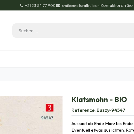
Kontaktieren Sie
+31 23 54 77 900
smile@naturalbulbs.nl
Bio-Zertifizierung
Kontakt
Garten Tipps
Bl
Klatsmohn - BIO
Reference:
Buzzy-94547
Aussaat ab Ende März bis Ende M
Eventuell etwas auslichten. Rot