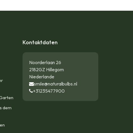
Kontaktdaten
Noorderlaan 26
2182GZ Hillegom
Niederlande
hr
smile@naturalbulbs.nl
+31235477900
Garten
us dem
len