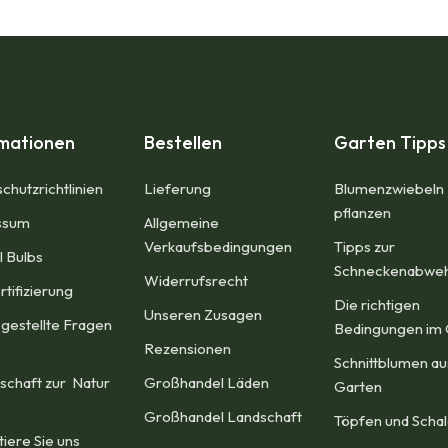
rmationen
Bestellen
Garten Tipps
chutzrichtlinien
Lieferung
Blumenzwiebeln
pflanzen
sum​
Allgemeine
Verkaufsbedingungen​
Tipps zur
l Bulbs
Schneckenabwe
Widerrufsrecht
rtifizierung
Die richtigen
Unseren Zusagen
 gestellte Fragen
Bedingungen im 
Rezensionen​
Schnittblumen a
schaft zur Natur
Großhandel Läden
Garten
Großhandel Landschaft
Töpfen und Scha
tiere Sie uns