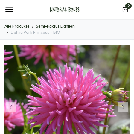
Zum Inhalt springen
0
Alle Produkte
Semi-Kaktus Dahlien
Dahlia Park Princess - BIO