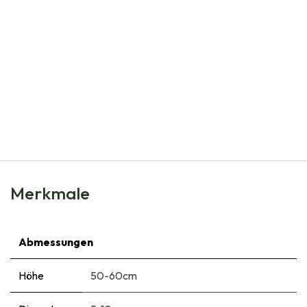
Natural Bulbs
Dahlia My Love - BIO
€
5,95
Merkmale
Abmessungen
Höhe
50-60cm