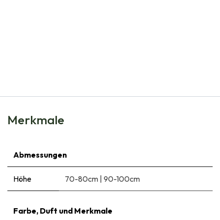
Natural Bulbs
Brombeerstrauch - BIO
€
9,95
Merkmale
Abmessungen
Höhe
70-80cm
|
90-100cm
Farbe, Duft und Merkmale