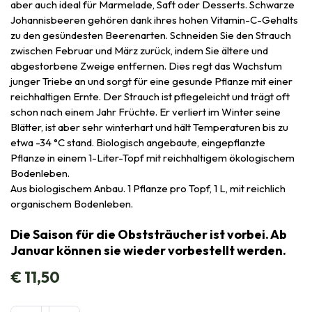
aber auch ideal für Marmelade, Saft oder Desserts. Schwarze
Johannisbeeren gehören dank ihres hohen Vitamin-C-Gehalts
zu den gesündesten Beerenarten. Schneiden Sie den Strauch
zwischen Februar und März zurück, indem Sie ältere und
abgestorbene Zweige entfernen. Dies regt das Wachstum
junger Triebe an und sorgt für eine gesunde Pflanze mit einer
reichhaltigen Ernte. Der Strauch ist pflegeleicht und trägt oft
schon nach einem Jahr Früchte. Er verliert im Winter seine
Blätter, ist aber sehr winterhart und hält Temperaturen bis zu
etwa -34 °C stand. Biologisch angebaute, eingepflanzte
Pflanze in einem 1-Liter-Topf mit reichhaltigem ökologischem
Bodenleben.
Aus biologischem Anbau. 1 Pflanze pro Topf, 1 L, mit reichlich
organischem Bodenleben.
Die Saison für die Obststräucher ist vorbei. Ab
Januar können sie wieder vorbestellt werden.
€
11,50