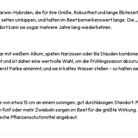
arwin-Hybriden, die für ihre Größe, Robustheit und lange Blütezeit 
 selten umkippen, und halten im Beet bemerkenswert lange. Die „Pi
dort kann sie sogar mehrere Jahre lang wiederkehren.
bar mit weißem Allium, späten Narzissen oder lila Stauden kombini
 und ist daher eine wertvolle Wahl, um die Frühlingssaison abzurund
t Farbe annimmt, und sie in kaltes Wasser stellen – so halten s
efe von etwa 15 cm an einem sonnigen, gut durchlässigen Standor
n fünf oder mehr Zwiebeln sorgen im Beet für die größte Wirkung.
ische Pflanzenschutzmittel angebaut.