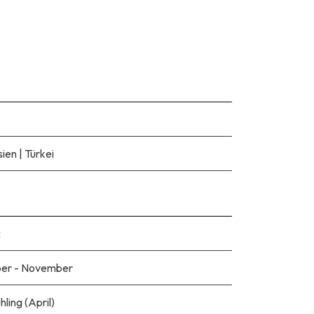
sien
|
Türkei
c
er - November
hling (April)