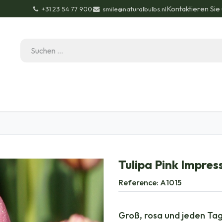
Kontaktieren Sie
+31 23 54 77 900
smile@naturalbulbs.nl
Bio-Zertifizierung
Kontakt
Garten Tipps
Bl
Tulipa Pink Impres
Reference:
A1015
Groß, rosa und jeden Tag