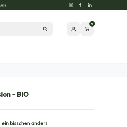
 uns
0
og
Leidenschaft für eine gesunde Natur
sion - BIO
 ein bisschen anders