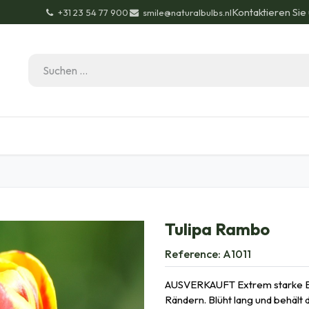
Kontaktieren Sie
+31 23 54 77 900
smile@naturalbulbs.nl
Bio-Zertifizierung
Kontakt
Garten Tipps
Bl
Tulipa Rambo
Reference:
A1011
AUSVERKAUFT Extrem starke Blü
Rändern. Blüht lang und behält 