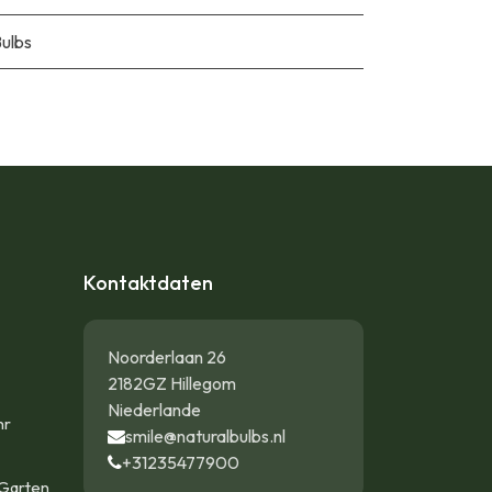
Bulbs
Kontaktdaten
Noorderlaan 26
2182GZ Hillegom
Niederlande
hr
smile@naturalbulbs.nl
+31235477900
Garten