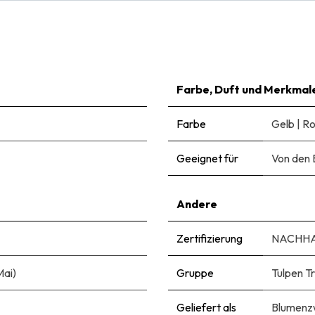
Farbe, Duft und Merkmal
Farbe
Gelb
|
Ro
Geeignet für
Von den 
Andere
Zertifizierung
NACHHA
Mai)
Gruppe
Tulpen T
Geliefert als
Blumenzw