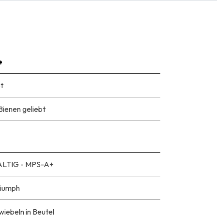
e
t
Bienen geliebt
LTIG - MPS-A+
riumph
iebeln in Beutel