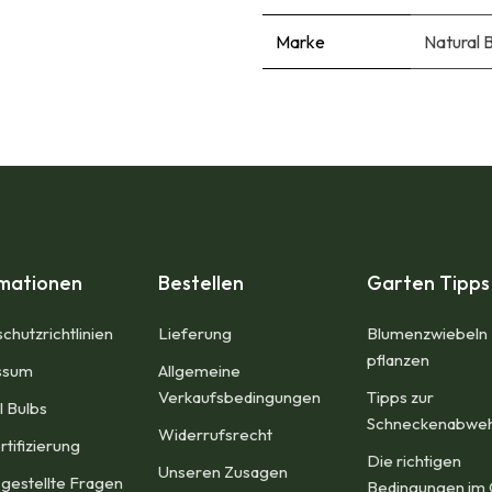
Marke
Natural 
rmationen
Bestellen
Garten Tipps
chutzrichtlinien
Lieferung
Blumenzwiebeln
pflanzen
sum​
Allgemeine
Verkaufsbedingungen​
Tipps zur
l Bulbs
Schneckenabwe
Widerrufsrecht
rtifizierung
Die richtigen
Unseren Zusagen
 gestellte Fragen
Bedingungen im 