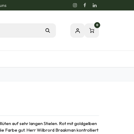
 uns
0
og
Leidenschaft für eine gesunde Natur
ten auf sehr langen Stielen. Rot mit goldgelben
die Farbe gut. Herr Wilbrord Braakman kontrolliert