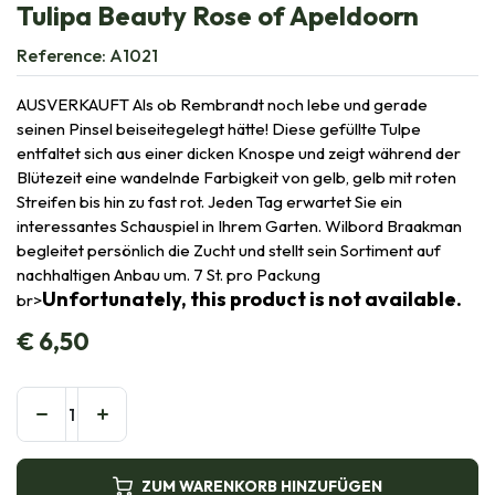
Tulipa Beauty Rose of Apeldoorn
Reference:
A1021
AUSVERKAUFT Als ob Rembrandt noch lebe und gerade
seinen Pinsel beiseitegelegt hätte! Diese gefüllte Tulpe
entfaltet sich aus einer dicken Knospe und zeigt während der
Blütezeit eine wandelnde Farbigkeit von gelb, gelb mit roten
Streifen bis hin zu fast rot. Jeden Tag erwartet Sie ein
interessantes Schauspiel in Ihrem Garten. Wilbord Braakman
begleitet persönlich die Zucht und stellt sein Sortiment auf
nachhaltigen Anbau um. 7 St. pro Packung
Unfortunately, this product is not available.
br>
€
6,50
ZUM WARENKORB HINZUFÜGEN