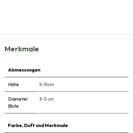
Natural Bulbs
Crocus Ice Queen - BIO
€
5,99
Merkmale
Abmessungen
Höhe
5-15cm
Diameter
3-5 cm
Blüte
Farbe, Duft und Merkmale