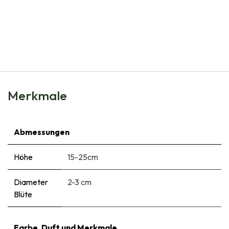
Natural Bulbs
Hyacinthus Delft Blue - BIO
€
7,50
Merkmale
Abmessungen
Höhe
15-25cm
Diameter
2-3 cm
Blüte
Farbe, Duft und Merkmale