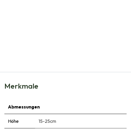
Natural Bulbs
Hyacinthus Delft Blue - BIO
€
7,50
Merkmale
Abmessungen
Höhe
15-25cm