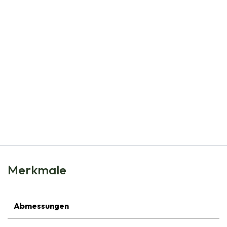
Natural Bulbs
Allium Neapolitanum - Zierlauch - BIO
€
4,99
Merkmale
Abmessungen