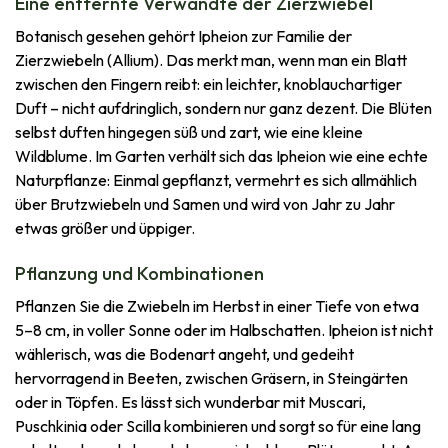
Eine entfernte Verwandte der Zierzwiebel
Botanisch gesehen gehört Ipheion zur Familie der
Zierzwiebeln (Allium). Das merkt man, wenn man ein Blatt
zwischen den Fingern reibt: ein leichter, knoblauchartiger
Duft – nicht aufdringlich, sondern nur ganz dezent. Die Blüten
selbst duften hingegen süß und zart, wie eine kleine
Wildblume. Im Garten verhält sich das Ipheion wie eine echte
Naturpflanze: Einmal gepflanzt, vermehrt es sich allmählich
über Brutzwiebeln und Samen und wird von Jahr zu Jahr
etwas größer und üppiger.
Pflanzung und Kombinationen
Pflanzen Sie die Zwiebeln im Herbst in einer Tiefe von etwa
5–8 cm, in voller Sonne oder im Halbschatten. Ipheion ist nicht
wählerisch, was die Bodenart angeht, und gedeiht
hervorragend in Beeten, zwischen Gräsern, in Steingärten
oder in Töpfen. Es lässt sich wunderbar mit Muscari,
Puschkinia oder Scilla kombinieren und sorgt so für eine lang