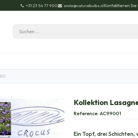
Kontaktieren Sie
+31 23 54 77 900
smile@naturalbulbs.nl
Bio-Zertifizierung
Kontakt
Garten Tipps
Bl
BIO
Kollektion Lasagne
Reference:
AC99001
Ein Topf, drei Schichten,