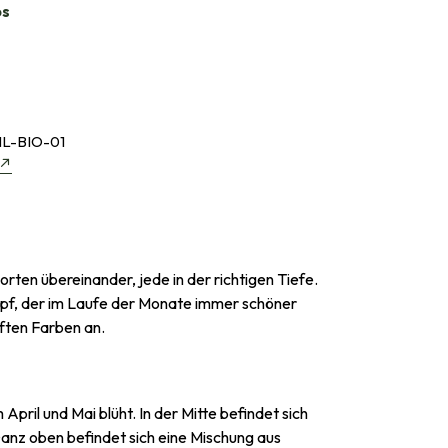
bs
L-BIO-01
ten übereinander, jede in der richtigen Tiefe.
Topf, der im Laufe der Monate immer schöner
nften Farben an.
pril und Mai blüht. In der Mitte befindet sich
 Ganz oben befindet sich eine Mischung aus