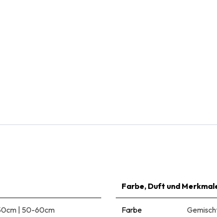
Natural Bulbs
Kollektion Lasagne mit Topf Artstone Schwarz - BIO
€
39,95
Farbe, Duft und Merkmal
50cm
|
50-60cm
Farbe
Gemisch