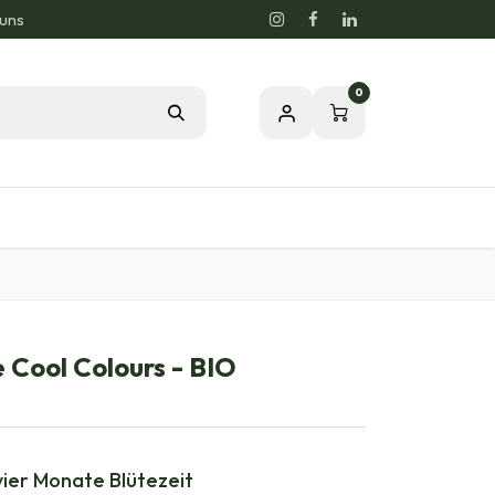
 uns
0
og
Leidenschaft für eine gesunde Natur
 Cool Colours - BIO
 vier Monate Blütezeit