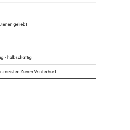
Bienen geliebt
ig - halbschattig
en meisten Zonen Winterhart