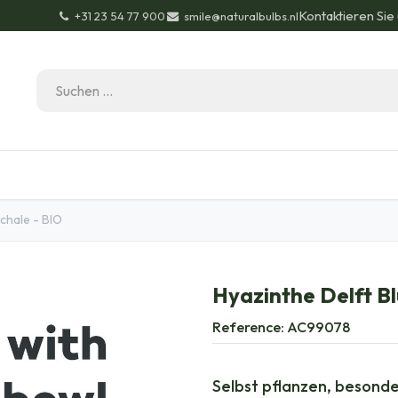
Kontaktieren Sie
+31 23 54 77 900
smile@naturalbulbs.nl
Bio-Zertifizierung
Kontakt
Garten Tipps
Bl
schale - BIO
Hyazinthe Delft Bl
Reference:
AC99078
Selbst pflanzen, besond