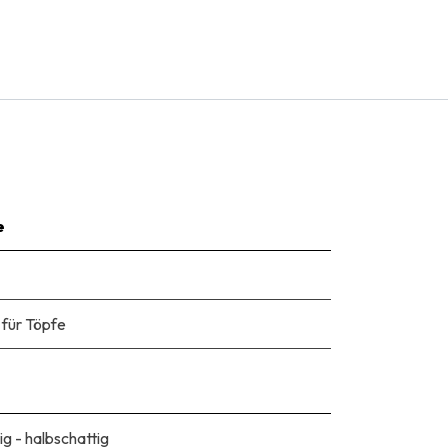
e
 für Töpfe
ig - halbschattig