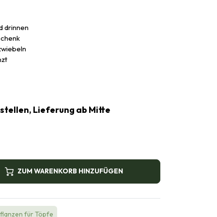
d drinnen
schenk
zwiebeln
nzt
estellen, Lieferung ab Mitte
ZUM WARENKORB HINZUFÜGEN
Pflanzen für Töpfe