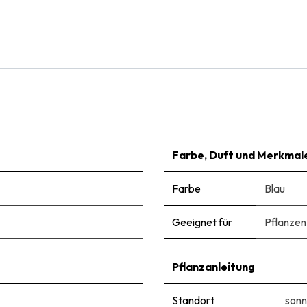
Hyazinthe Fondant mit Kunststeinschale - BIO
€
29,95
Farbe, Duft und Merkmal
Farbe
Blau
Geeignet für
Pflanzen
Pflanzanleitung
Standort
sonn