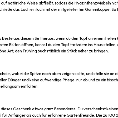
uf natürliche Weise abfließt, sodass die Hyazinthenzwiebeln nic
schließe das Loch einfach mit der mitgelieferten Gummikappe. So 
as Beste aus diesem Set heraus, wenn du den Topf an einem hellen P
rsten Blüten öffnen, kannst du den Topf trotzdem ins Haus stellen,
öne Art, den Frühling buchstäblich ein Stück näher zu bringen.
chale, wobei die Spitze nach oben zeigen sollte, und stelle sie an e
eller Dünger und keine aufwendige Pflege, nur ab und zu ein biss
hel langsam entfalten.
ist dieses Geschenk etwas ganz Besonderes. Du verschenkst keine
l für Anfänger als auch für erfahrene Gartenfreunde. Die zu 100