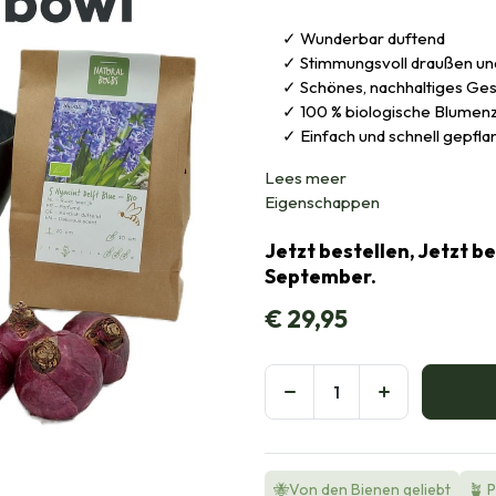
Wunderbar duftend
Stimmungsvoll draußen un
Schönes, nachhaltiges Ge
100 % biologische Blumen
Einfach und schnell gepfla
Lees meer
Eigenschappen
Jetzt bestellen, Jetzt b
September.
€
29,95
🐝Von den Bienen geliebt
🪴 