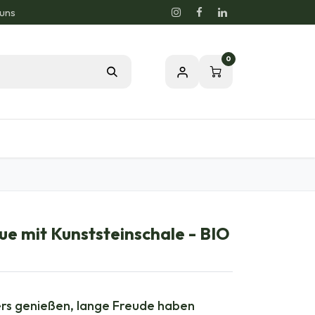
 uns
0
og
Leidenschaft für eine gesunde Natur
ue mit Kunststeinschale - BIO
ers genießen, lange Freude haben