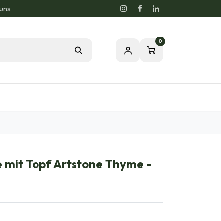
 uns
0
og
Leidenschaft für eine gesunde Natur
e mit Topf Artstone Thyme -