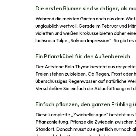
Die ersten Blumen sind wichtiger, als ma
Während die meisten Gärten noch aus dem Winter
unglaublich wertvoll. Gerade im Februar und M
violetten und weißen Krokusse bieten daher ein
lachsrosa Tulpe „Salmon Impression“. So gibt es
Ein Pflanzkübel für den Außenbereich
Der Artstone Bola Thyme besteht aus recyceltem
Freien stehen zu bleiben. Ob Regen, Frost oder 
überschüssiges Regenwasser auf natürliche Weis
Verschließen Sie einfach die Ablauföffnung mit
Einfach pflanzen, den ganzen Frühling 
Diese komplette „Zwiebellasagne“ besteht aus 
Pflanzanleitung. Pflanze die Zwiebeln zwischen 
Standort. Danach musst du eigentlich nur noch a