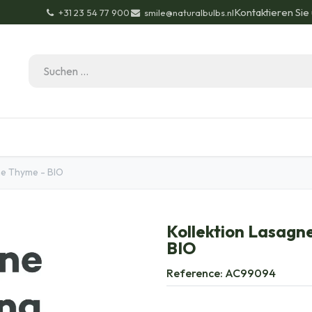
Kontaktieren Sie
+31 23 54 77 900
smile@naturalbulbs.nl
Bio-Zertifizierung
Kontakt
Garten Tipps
Bl
ne Thyme - BIO
Kollektion Lasagn
BIO
Reference:
AC99094