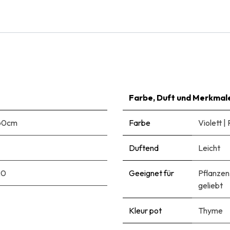
€
24,95
Farbe, Duft und Merkmal
60cm
Farbe
Violett
|
Duftend
Leicht
20
Geeignet für
Pflanzen
geliebt
Kleur pot
Thyme