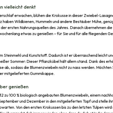
n vielleicht denkt
schlaf erwachen, blühen die Krokusse in dieser Zwiebel-Lasagne b
ärz haben Wildbienen, Hummeln und andere Bestäuber Mühe, genüge
e der ersten Nahrungsquellen des Jahres. Danach übernehmen die w
 wochenlang etwas zu genießen – für Sie und für alle fliegenden G
 Steinmehl und Kunststoff. Dadurch ist er überraschend leicht u
heißer Sommer: Dieser Pflanzkübel hält allem stand. Dank des erh
e ab, sodass die Blumenzwiebeln nicht zu nass werden. Möchten 
 der mitgelieferten Gummikappe.
über genießen
32 zu 100 % biologisch angebauten Blumenzwiebeln, einem nachhal
September und Dezember in den mitgelieferten Topf und stelle ihn 
bwarten. Von den ersten Krokussen bis zu den letzten Tulpen wird