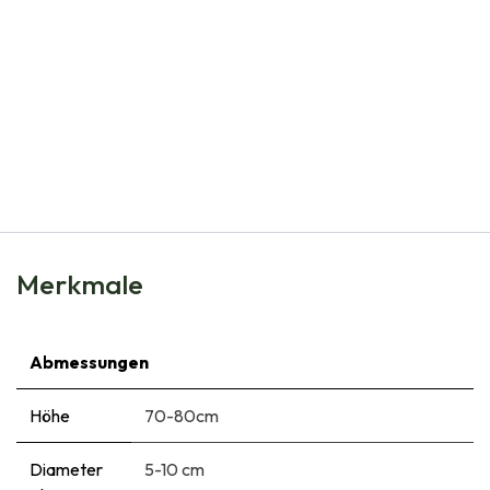
Natural Bulbs
Dahlia Arabian Night - BIO
€
5,95
Merkmale
Abmessungen
Höhe
70-80cm
Diameter
5-10 cm