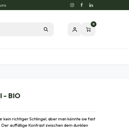
 uns
0
og
Leidenschaft für eine gesunde Natur
l - BIO
ar kein richtiger Schlingel, aber man könnte sie fast
. Der auffällige Kontrast zwischen dem dunklen