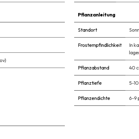
Pflanzanleitung
Standort
Sonn
Frostempfindlichkeit
In k
lage
ov)
Pflanzabstand
40 
Pflanztiefe
5-10
Pflanzendichte
6-9 