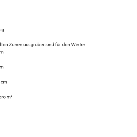
ig
alten Zonen ausgraben und für den Winter
rn
cm
 cm
pro m²