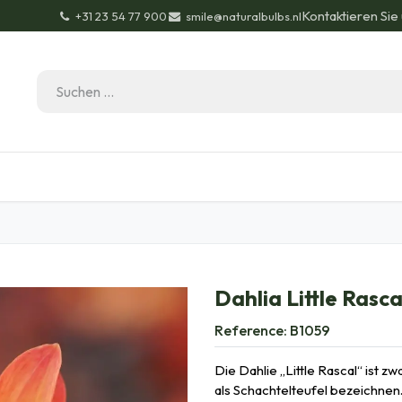
Kontaktieren Sie
+31 23 54 77 900
smile@naturalbulbs.nl
Bio-Zertifizierung
Kontakt
Garten Tipps
Bl
Dahlia Little Rasca
Reference:
B1059
Die Dahlie „Little Rascal“ ist zw
als Schachtelteufel bezeichnen