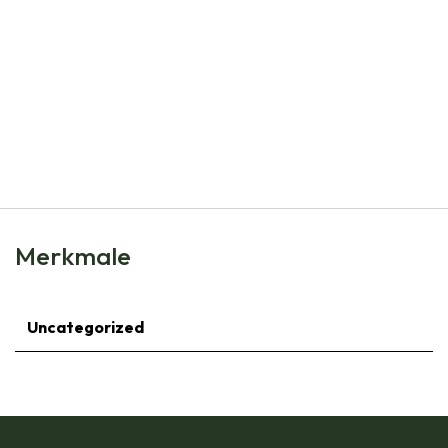
Natural Bulbs
Staudenbeet Paket für Schatten 1 m² – BIO
€
75,00
Merkmale
Uncategorized