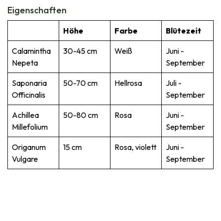
Eigenschaften
Höhe
Farbe
Blütezeit
Calamintha
30-45 cm
Weiß
Juni -
Nepeta
September
Saponaria
50-70 cm
Hellrosa
Juli -
Officinalis
September
Achillea
50-80 cm
Rosa
Juni -
Millefolium
September
Origanum
15 cm
Rosa, violett
Juni -
Vulgare
September