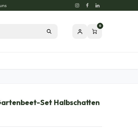
 uns
0
og
Leidenschaft für eine gesunde Natur
Gartenbeet-Set Halbschatten