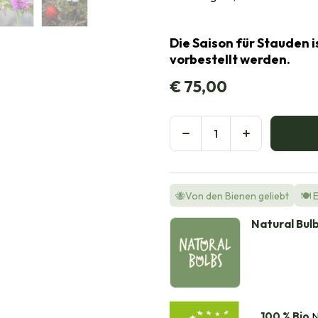
Die Saison für Stauden i
vorbestellt werden.
€
75,00
🐝Von den Bienen geliebt
🍽️ 
Natural Bul
100 % Bio
N