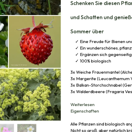
Schenken Sie diesen Pfl
und Schatten und genieß
Sommer über
Eine Freude für Bienen un
Ein wunderschönes, pflanz
Ergänzen sich gegenseitig
100% biologisch
3x Weiche Frauenmantel (Alchem
3x Margerite (Leucanthemum V
3x Balkan-Storchschnabel (Ge
3x Walderdbeere (Fragaria Ve
Weiterlesen
Eigenschaften
Alle Pflanzen sind biologisch a
Nicht so groß, aber natürlich krä