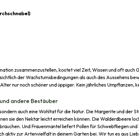
rchschnabel)
ation zusammenzustellen, kostet viel Zeit, Wissen und oft auch G
hinsichtlich der Wachstumsbedingungen als auch des Aussehens bew
er nur noch schöner und üppiger. Kein jährliches Umpflanzen, kein
e und andere Bestäuber
ie, sondern auch eine Wohltat für die Natur. Die Margerite und der
enen sie den Nektar leicht erreichen können. Die Walderdbeere lock
auchen. Und Frauenmantel liefert Pollen für Schwebfliegen und S
h aktiv zur Artenvielfalt in deinem Garten bei. Wir tun es aus Lieb