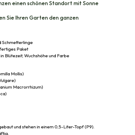
anzen einen schönen Standort mit Sonne
en Sie Ihren Garten den ganzen
d Schmetterlinge
fertiges Paket
 in Blütezeit, Wuchshöhe und Farbe
illa Mollis)
ulgare)
ranium Macrorrhizum)
sca)
ngebaut und stehen in einem 0,5-Liter-Topf (P9).
ftig.