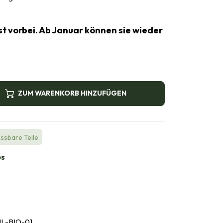
st vorbei. Ab Januar können sie wieder
ZUM WARENKORB HINZUFÜGEN
Essbare Teile
bs
L-BIO-01