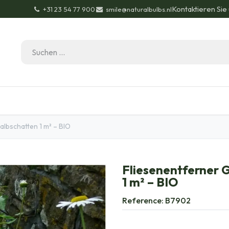
Kontaktieren Sie
+31 23 54 77 900
smile@naturalbulbs.nl
Bio-Zertifizierung
Kontakt
Garten Tipps
Bl
lbschatten 1 m² – BIO
Fliesenentferner 
1 m² – BIO
Reference:
B7902