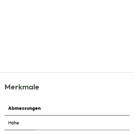
Natural Bulbs
Clematis Viticella - BIO
€
14,99
Merkmale
Abmessungen
Höhe