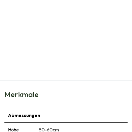
Natural Bulbs
Alchemilla Mollis - BIO
€
7,99
Merkmale
Abmessungen
Höhe
50-60cm