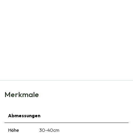
Natural Bulbs
Echter Thymian - BIO
€
5,99
Merkmale
Abmessungen
Höhe
30-40cm