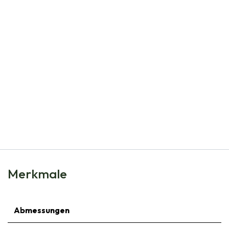
Natural Bulbs
Echter Thymian - BIO
€
5,99
Merkmale
Abmessungen