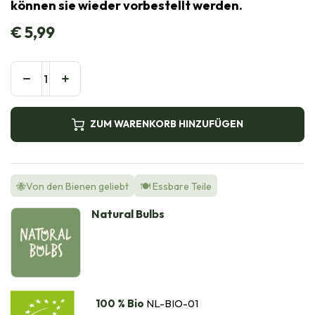
können sie wieder vorbestellt werden.
€
5,99
ZUM WARENKORB HINZUFÜGEN
🐝Von den Bienen geliebt
🍽️ Essbare Teile
Natural Bulbs
100 % Bio
NL-BIO-01