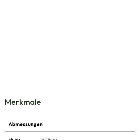
Natural Bulbs
Acidanthera - BIO
€
5,50
Merkmale
Abmessungen
Höhe
5-15cm