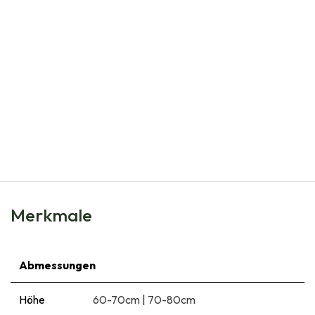
Natural Bulbs
Canna Orange - BIO
€
5,95
Merkmale
Abmessungen
Höhe
60-70cm
|
70-80cm