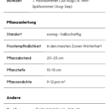
Blütezeit
7. Hochsommer (Jul-Aug)
|
8. Mitt-
Spätsommer (Aug-Sep)
Pflanzanleitung
Standort
sonnig - halbschattig
Frostempfindlichkeit
In den meisten Zonen Winterhart
Pflanzabstand
20-25 cm
Pflanztiefe
10-15 cm
Pflanzendichte
9-12 pro m²
Andere