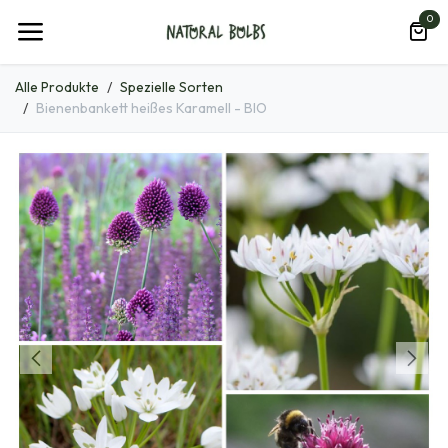
Zum Inhalt springen
0
Alle Produkte
Spezielle Sorten
Bienenbankett heißes Karamell - BIO