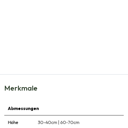
Natural Bulbs
Allium Cowanii - Zierlauch - BIO
€
5,99
Merkmale
Abmessungen
Höhe
30-40cm
|
60-70cm