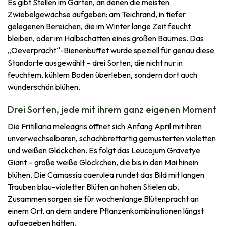
Es gibt Stellen im Garten, an denen die meisten
Zwiebelgewächse aufgeben: am Teichrand, in tiefer
gelegenen Bereichen, die im Winter lange Zeit feucht
bleiben, oder im Halbschatten eines großen Baumes. Das
„Oeverpracht“-Bienenbuffet wurde speziell für genau diese
Standorte ausgewählt – drei Sorten, die nicht nur in
feuchtem, kühlem Boden überleben, sondern dort auch
wunderschön blühen.
Drei Sorten, jede mit ihrem ganz eigenen Moment
Die Fritillaria meleagris öffnet sich Anfang April mit ihren
unverwechselbaren, schachbrettartig gemusterten violetten
und weißen Glöckchen. Es folgt das Leucojum Gravetye
Giant – große weiße Glöckchen, die bis in den Mai hinein
blühen. Die Camassia caerulea rundet das Bild mit langen
Trauben blau-violetter Blüten an hohen Stielen ab.
Zusammen sorgen sie für wochenlange Blütenpracht an
einem Ort, an dem andere Pflanzenkombinationen längst
aufgegeben hätten.