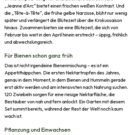
„Jeanne d’Arc“ bietet einen frischen weißen Kontrast. Und
die „Tête-à-Tête“, die frühe gelbe Narzisse, blüht nur wenig
später und verlängert die Blütezeit über die Krokussaison
hinaus. Zusammen bieten sie eine Blütezeit, die sich von
Februar bis weit in den April hinein erstreckt – üppig, fröhlich
und abwechslungsreich.
Für Bienen schon ganz früh
Das ist nicht irgendeine Bienenmischung – es ist ein
Appetithäppchen. Die ersten Nektartropfen des Jahres,
genau in dem Moment, in dem Bienen und Hummeln gerade
erst aktiv werden und am intensivsten nach Nahrung suchen.
120 Zwiebeln sorgen für eine riesige Nektarfläche, die
Bestäuber von nah und fern anlockt. Ein Garten mit diesem
Set summt bereits, während der Rest der Welt noch kaum
wach ist.
Pflanzung und Einwachsen