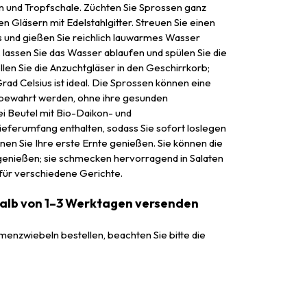
n und Tropfschale. Züchten Sie Sprossen ganz
ven Gläsern mit Edelstahlgitter. Streuen Sie einen
s und gießen Sie reichlich lauwarmes Wasser
, lassen Sie das Wasser ablaufen und spülen Sie die
ellen Sie die Anzuchtgläser in den Geschirrkorb;
ad Celsius ist ideal. Die Sprossen können eine
bewahrt werden, ohne ihre gesunden
ei Beutel mit Bio-Daikon- und
eferumfang enthalten, sodass Sie sofort loslegen
en Sie Ihre erste Ernte genießen. Sie können die
genießen; sie schmecken hervorragend in Salaten
 für verschiedene Gerichte.
halb von 1–3 Werktagen versenden
enzwiebeln bestellen, beachten Sie bitte die