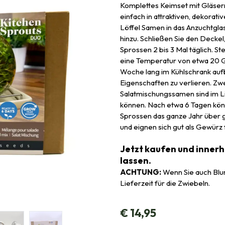
Komplettes Keimset mit Gläser
einfach in attraktiven, dekorati
Löffel Samen in das Anzuchtgla
hinzu. Schließen Sie den Deckel
Sprossen 2 bis 3 Mal täglich. St
eine Temperatur von etwa 20 Gr
Woche lang im Kühlschrank auf
Eigenschaften zu verlieren. Zw
Salatmischungssamen sind im Li
können. Nach etwa 6 Tagen könn
Sprossen das ganze Jahr über 
und eignen sich gut als Gewürz
Jetzt kaufen und inner
lassen.
ACHTUNG:
Wenn Sie auch Blum
Lieferzeit für die Zwiebeln.
€
14,95