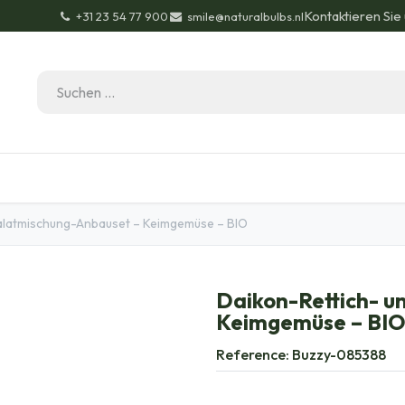
Kontaktieren Sie
+31 23 54 77 900
smile@naturalbulbs.nl
Bio-Zertifizierung
Kontakt
Garten Tipps
Bl
alatmischung-Anbauset – Keimgemüse – BIO
Daikon-Rettich- u
Keimgemüse – BI
Reference:
Buzzy-085388