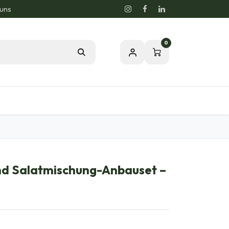
 uns
0
og
Leidenschaft für eine gesunde Natur
nd Salatmischung-Anbauset –
O