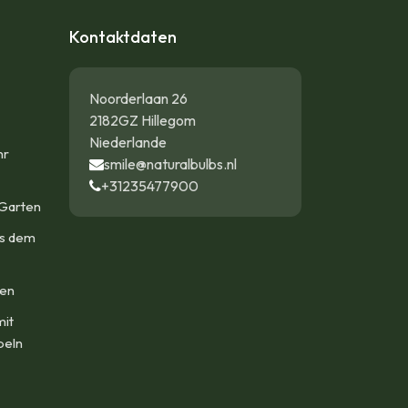
Kontaktdaten
Noorderlaan 26
2182GZ Hillegom
Niederlande
hr
smile@naturalbulbs.nl
+31235477900
Garten
us dem
len
mit
beln