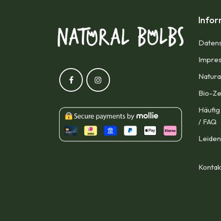
Info
Datens
Impres
Natura
Bio-Ze
Häufig
/ FAQ
Leiden
Kontak