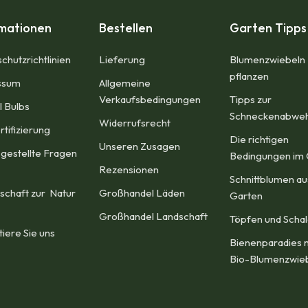
rmationen
Bestellen
Garten Tipps
chutzrichtlinien
Lieferung
Blumenzwiebeln
pflanzen
sum​
Allgemeine
Verkaufsbedingungen​
Tipps zur
l Bulbs
Schneckenabwe
Widerrufsrecht
rtifizierung
Die richtigen
Unseren Zusagen
 gestellte Fragen
Bedingungen im 
Rezensionen​
Schnittblumen a
schaft zur Natur
Großhandel Läden
Garten
Großhandel Landschaft
Töpfen und Scha
tiere Sie uns
Bienenparadies 
Bio-Blumenzwie