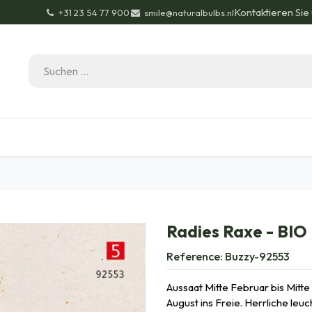
Kontaktieren Sie
+31 23 54 77 900
smile@naturalbulbs.nl
Bio-Zertifizierung
Kontakt
Garten Tipps
Bl
Radies Raxe - BIO
Reference:
Buzzy-92553
Aussaat Mitte Februar bis Mitte
August ins Freie. Herrliche le