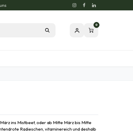
 uns
0
og
Leidenschaft für eine gesunde Natur
 März ins Mistbeet, oder ab Mitte März bis Mitte
uchtendrote Radieschen, vitaminereich und deshalb