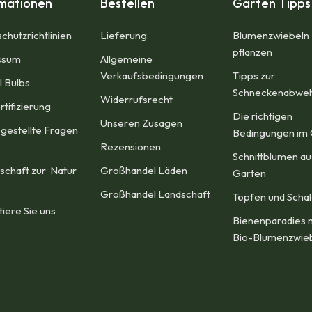
rmationen
Bestellen
Garten Tipps
chutzrichtlinien
Lieferung
Blumenzwiebeln
pflanzen
sum​
Allgemeine
Verkaufsbedingungen​
Tipps zur
l Bulbs
Schneckenabwe
Widerrufsrecht
rtifizierung
Die richtigen
Unseren Zusagen
 gestellte Fragen
Bedingungen im 
Rezensionen​
Schnittblumen a
schaft zur Natur
Großhandel Läden
Garten
Großhandel Landschaft
Töpfen und Scha
tiere Sie uns
Bienenparadies 
Bio-Blumenzwie