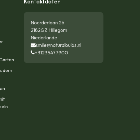
Kontaktdaten
Noorderlaan 26
2182GZ Hillegom
Niederlande
hr
smile@naturalbulbs.nl
+31235477900
Garten
us dem
len
mit
beln