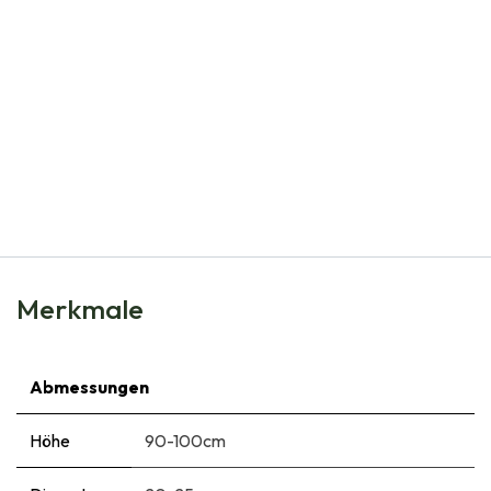
Natural Bulbs
Dahlia Café au Lait - BIO
€
5,95
Merkmale
Abmessungen
Höhe
90-100cm