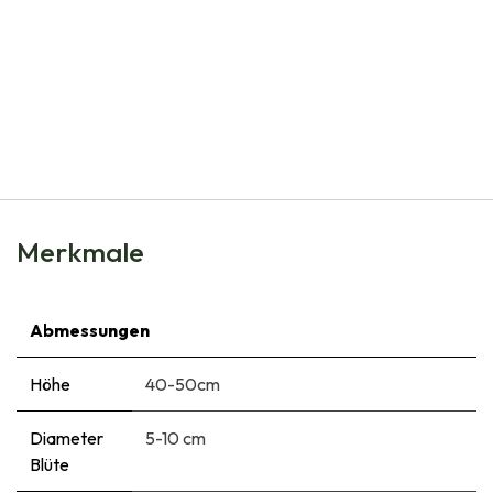
Natural Bulbs
Dahlia Dreamy Sunset -tm- - BIO
€
6,75
Merkmale
Abmessungen
Höhe
40-50cm
Diameter
5-10 cm
Blüte