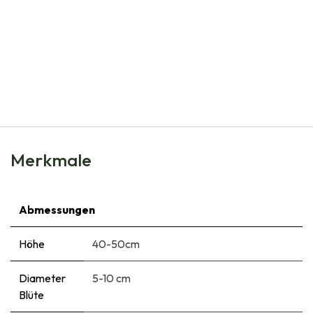
Natural Bulbs
Narzisse Minnow - BIO
€
5,99
Merkmale
Abmessungen
Höhe
40-50cm
Diameter
5-10 cm
Blüte