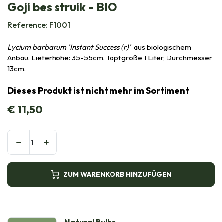
Goji bes struik - BIO
Reference:
F1001
Lycium barbarum 'Instant Success (r)'
aus biologischem
Anbau. Lieferhöhe: 35-55cm. Topfgröße 1 Liter, Durchmesser
13cm.
Dieses Produkt ist nicht mehr im Sortiment
€
11,50
ZUM WARENKORB HINZUFÜGEN
Natural Bulbs