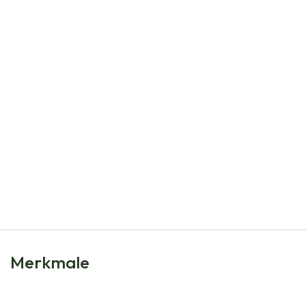
Natural Bulbs
Brombeerstrauch - BIO
€
9,95
Merkmale