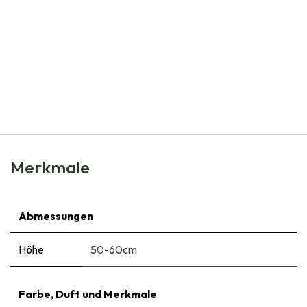
Natural Bulbs
Geißblatt (Essbare Honigbeeren) - BIO
€
11,50
Merkmale
Abmessungen
Höhe
50-60cm
Farbe, Duft und Merkmale