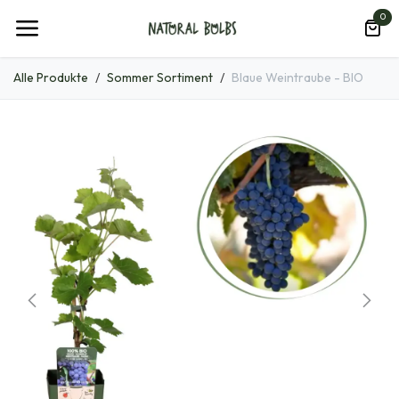
Zum Inhalt springen
0
Alle Produkte
Sommer Sortiment
Blaue Weintraube - BIO