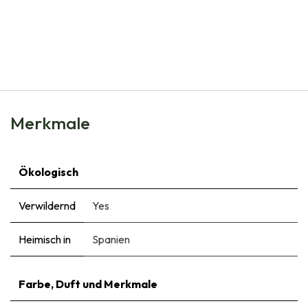
Natural Bulbs
Knoblauch Messidor - BIO
€
7,50
Merkmale
Ökologisch
Verwildernd
Yes
Heimisch in
Spanien
Farbe, Duft und Merkmale